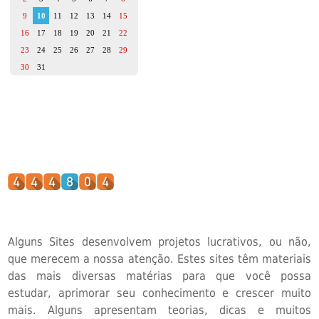
9
10
11
12
13
14
15
16
17
18
19
20
21
22
23
24
25
26
27
28
29
30
31
Alguns Sites desenvolvem projetos lucrativos, ou não,
que merecem a nossa atenção. Estes sites têm materiais
das mais diversas matérias para que você possa
estudar, aprimorar seu conhecimento e crescer muito
mais. Alguns apresentam teorias, dicas e muitos