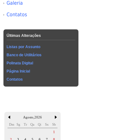
Galeria
Contatos
Últimas Alterações
Listas por Assunto
Banco de Utilitários
Polinata Digital
Página Inicial
Contatos
Agosto
,
2026
Dm
Sg
Tr
Qa
Qi
Sx
Sb
1
2
3
4
5
6
7
8