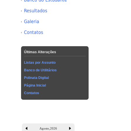
Resultados
Galeria
Contatos
Últimas Alterações
Listas por Assunto
Banco de Utilitários
Polinata Digital
Página Inicial
Contatos
Agosto
,
2026