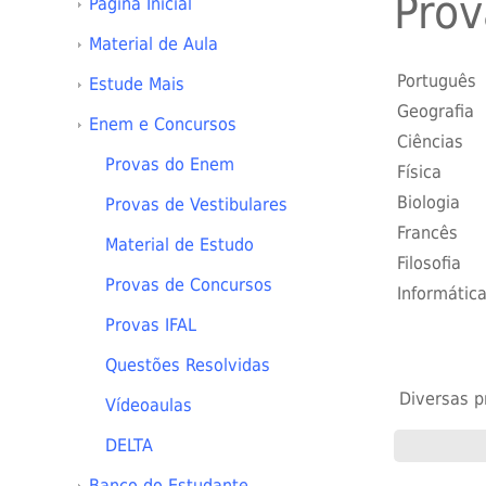
Prov
Página Inicial
Material de Aula
Português
Estude Mais
Geografia
Enem e Concursos
Ciências
Provas do Enem
Física
Biologia
Provas de Vestibulares
Francês
Material de Estudo
Filosofia
Provas de Concursos
Informátic
Provas IFAL
Questões Resolvidas
Diversas pr
Vídeoaulas
DELTA
Banco do Estudante